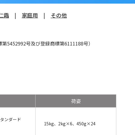
仁霜
|
家庭用
|
その他
52992号及び登録商標第6111188号）
荷姿
スタンダード
15kg、2kg×6、450g×24