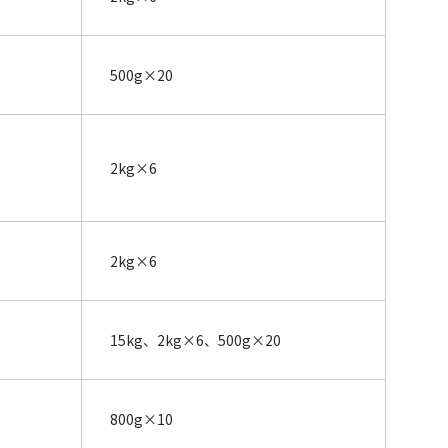
500g×20
2kg×6
。
2kg×6
15kg、2kg×6、500g×20
800g×10