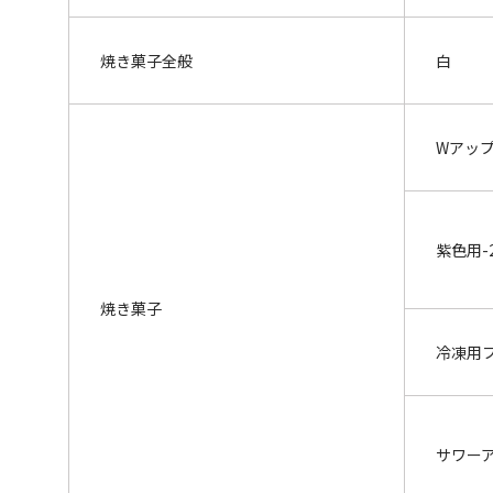
焼き菓子全般
白
Wアッ
紫色用-
焼き菓子
冷凍用
サワー