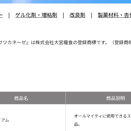
ー
|
ゲル化剤・増粘剤
|
改良剤
|
製菓材料・杏
カネーゼ』は株式会社大宮糧食の登録商標です。（登録商標第54
商品名
商品説明
オールマイティに使用できる
ミアム
品。