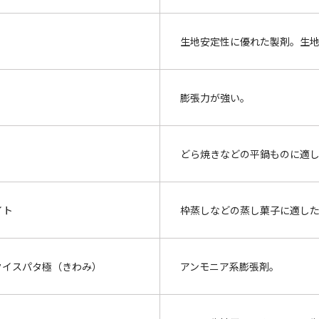
生地安定性に優れた製剤。生
膨張力が強い。
どら焼きなどの平鍋ものに適
イト
枠蒸しなどの蒸し菓子に適し
クイスパタ極（きわみ）
アンモニア系膨張剤。